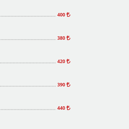
400
380
420
390
440